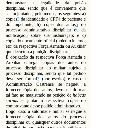
demonstrar a ilegalidade da prisão
disciplinar, sendo que é conveniente que
sejam juntados, pelo menos, os seguintes:
a)
cópias
3
da identidade e CPF
4
do paciente e
do impetrante;
b)
cópia dos autos
5
do
processo administrativo disciplinar ou da
notificação
6
sobre sua instauração; e
c)
cópia do documento oficial (boletim interno,
etc) da respectiva Força Armada ou Auxiliar
que decretou a punição disciplinar.
É obrigação da respectiva Força Armada e
Auxiliar entregar cópias dos autos do
processo disciplinar ao militar sujeito a
processo disciplinar, sendo que tal pedido
deve ser formal
7
(por escrito) e caso a
Administração Castrense se negue
8
a
fornecer cópia dos autos, deve-se informar
tal fato ao magistrado na petição de
habeas
corpus
e juntar a respectiva cópia do
comprovante desse pedido administrativo.
Logo, caso a autoridade militar se negue a
fornecer cópia dos autos do processo
disciplinar ou quaisquer outros documentos
de vital importância para se identificar a