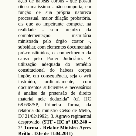
ação de habeas corpus - que possui
rito sumaríssimo - não comporta, em
função de sua própria natureza
processual, maior dilação probatória,
eis que ao impetrante compete, na
realidade - sem prejuízo da
complementação instrutória
ministrada pelo órgão coator -,
subsidiar, com elementos documentais
pré-constituídos, o conhecimento da
causa pelo Poder Judiciário. A
utilização adequada do remédio
constitucional do habeas corpus
impõe, em consequência, seja o writ
instruído, ordinariamente, com
documentos suficientes e necessários
à analise da pretensão de direito
material nele deduzida" (cf. HC
68.698/SP, Primeira Turma, da
relatoria do ministro Celso de Mello,
DJ 21/02/1992). 3. Agravo regimental
desprovido.
(STF - HC nº 103.240 –
2ª Turma - Relator Ministro Ayres
Britto - DJe de
11.04.2011)