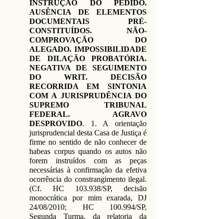
INSTRUÇÃO DO PEDIDO.
AUSÊNCIA DE ELEMENTOS
DOCUMENTAIS PRÉ-
CONSTITUÍDOS. NÃO-
COMPROVAÇÃO DO
ALEGADO. IMPOSSIBILIDADE
DE DILAÇÃO PROBATÓRIA.
NEGATIVA DE SEGUIMENTO
DO WRIT. DECISÃO
RECORRIDA EM SINTONIA
COM A JURISPRUDÊNCIA DO
SUPREMO TRIBUNAL
FEDERAL. AGRAVO
DESPROVIDO
. 1. A orientação
jurisprudencial desta Casa de Justiça é
firme no sentido de não conhecer de
habeas corpus quando os autos não
forem instruídos com as peças
necessárias à confirmação da efetiva
ocorrência do constrangimento ilegal.
(Cf. HC 103.938/SP, decisão
monocrática por mim exarada, DJ
24/08/2010; HC 100.994/SP,
Segunda Turma, da relatoria da