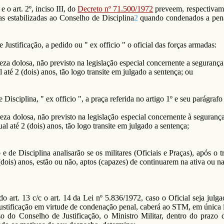
e o art. 2º, inciso III, do
Decreto nº 71.500/1972
preveem, respectivame
s estabilizadas ao Conselho de Disciplina
2
quando condenados a pena 
ustificação, a pedido ou " ex officio " o oficial das forças armadas:
a dolosa, não previsto na legislação especial concernente a segurança 
l até 2 (dois) anos, tão logo transite em julgado a sentença; ou
isciplina, " ex officio ", a praça referida no artigo 1º e seu parágrafo
a dolosa, não previsto na legislação especial concernente à segurança 
ual até 2 (dois) anos, tão logo transite em julgado a sentença;
 e de Disciplina analisarão se os militares (Oficiais e Praças), após o
 2 (dois) anos, estão ou não, aptos (capazes) de continuarem na ativa ou 
o art. 13 c/c o art. 14 da Lei nº 5.836/1972, caso o Oficial seja julg
ustificação em virtude de condenação penal, caberá ao STM, em única in
 do Conselho de Justificação, o Ministro Militar, dentro do prazo d