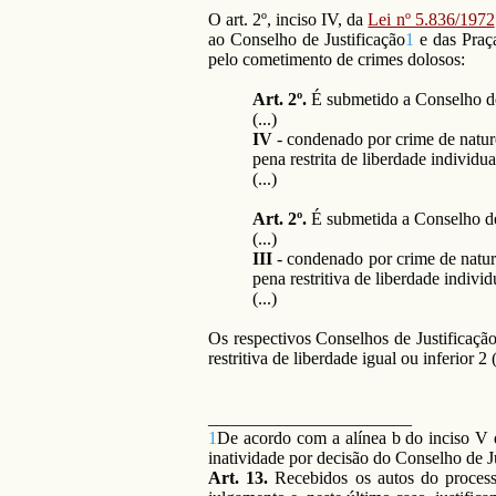
O art. 2º, inciso IV, da
Lei nº 5.836/1972
ao Conselho de Justificação
1
e das Praça
pelo cometimento de crimes dolosos:
Art. 2º.
É submetido a Conselho de J
(...)
IV
- condenado por crime de naturez
pena restrita de liberdade individua
(...)
Art. 2º.
É submetida a Conselho de D
(...)
III
- condenado por crime de naturez
pena restritiva de liberdade individ
(...)
Os respectivos Conselhos de Justificação
restritiva de liberdade igual ou inferior
_______________________
1
De acordo com a alínea b do inciso V d
inatividade por decisão do Conselho de J
Art. 13.
Recebidos os autos do processo