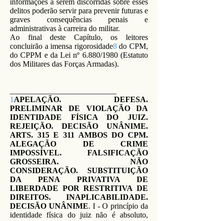
informações a serem discorridas sobre esses
delitos poderão servir para prevenir futuras e
graves consequências penais e
administrativas à carreira do militar.
Ao final deste Capítulo, os leitores
concluirão a imensa rigorosidade
8
do CPM,
do CPPM e da Lei nº 6.880/1980 (Estatuto
dos Militares das Forças Armadas).
___________________________
1
APELAÇÃO. DEFESA.
PRELIMINAR DE VIOLAÇÃO DA
IDENTIDADE FÍSICA DO JUIZ.
REJEIÇÃO. DECISÃO UNÂNIME.
ARTS. 315 E 311 AMBOS DO CPM.
ALEGAÇÃO DE CRIME
IMPOSSÍVEL. FALSIFICAÇÃO
GROSSEIRA. NÃO
CONSIDERAÇÃO. SUBSTITUIÇÃO
DA PENA PRIVATIVA DE
LIBERDADE POR RESTRITIVA DE
DIREITOS. INAPLICABILIDADE.
DECISÃO UNÂNIME
. I - O princípio da
identidade física do juiz não é absoluto,