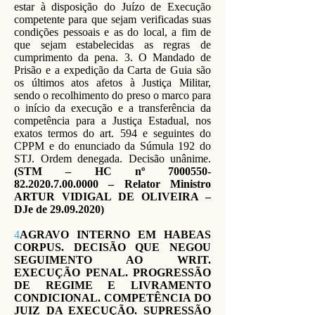
estar à disposição do Juízo de Execução
competente para que sejam verificadas suas
condições pessoais e as do local, a fim de
que sejam estabelecidas as regras de
cumprimento da pena. 3. O Mandado de
Prisão e a expedição da Carta de Guia são
os últimos atos afetos à Justiça Militar,
sendo o recolhimento do preso o marco para
o início da execução e a transferência da
competência para a Justiça Estadual, nos
exatos termos do art. 594 e seguintes do
CPPM e do enunciado da Súmula 192 do
STJ. Ordem denegada. Decisão unânime.
(STM – HC nº
7000550-
82.2020.7.00
.0000 – Relator Ministro
ARTUR VIDIGAL DE OLIVEIRA –
DJe de
29.09.2020)
4
AGRAVO INTERNO EM HABEAS
CORPUS. DECISÃO QUE NEGOU
SEGUIMENTO AO WRIT.
EXECUÇÃO PENAL. PROGRESSÃO
DE REGIME E LIVRAMENTO
CONDICIONAL. COMPETÊNCIA DO
JUIZ DA EXECUÇÃO. SUPRESSÃO