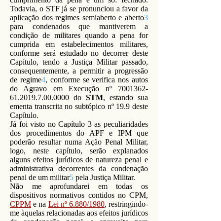
Todavia, o STF já se pronunciou a favor da
aplicação dos regimes semiaberto e aberto
3
para condenados que mantiverem a
condição de militares quando a pena for
cumprida em estabelecimentos militares,
conforme será estudado no decorrer deste
Capítulo, tendo a Justiça Militar passado,
consequentemente, a permitir a progressão
de regime
4
, conforme se verifica nos autos
do Agravo em Execução nº
7001362-
61.2019.7.00
.0000 do
STM
, estando sua
ementa transcrita no subtópico nº 19.9 deste
Capítulo.
Já foi visto no Capítulo 3 as peculiaridades
dos procedimentos do APF e IPM que
poderão resultar numa Ação Penal Militar,
logo, neste capítulo, serão explanados
alguns efeitos jurídicos de natureza penal e
administrativa decorrentes da condenação
penal de um militar
5
pela
Justiça Militar.
Não me aprofundarei em todas os
dispositivos normativos contidos no CPM,
CPPM
e na
Lei nº 6.880/1980
, restringindo-
me àquelas relacionadas aos efeitos jurídicos