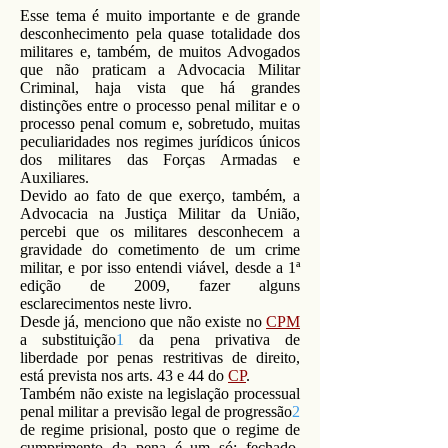
Esse tema é muito importante e de grande
desconhecimento pela quase totalidade dos
militares e, também, de muitos Advogados
que não praticam a Advocacia Militar
Criminal, haja vista que há grandes
distinções entre o processo penal militar e o
processo penal comum e, sobretudo, muitas
peculiaridades nos regimes jurídicos únicos
dos militares das Forças Armadas e
Auxiliares.
Devido ao fato de que exerço, também, a
Advocacia na Justiça Militar da União,
percebi que os militares desconhecem a
gravidade do cometimento de um crime
militar, e por isso entendi viável, desde a 1ª
edição de 2009, fazer alguns
esclarecimentos neste livro.
Desde já, menciono que não existe no
CPM
a substituição
1
da pena privativa de
liberdade por penas restritivas de direito,
está prevista nos arts. 43 e 44 do
CP
.
Também não existe na legislação processual
penal militar a previsão legal de progressão
2
de regime prisional, posto que o regime de
cumprimento da pena é um só: fechado.