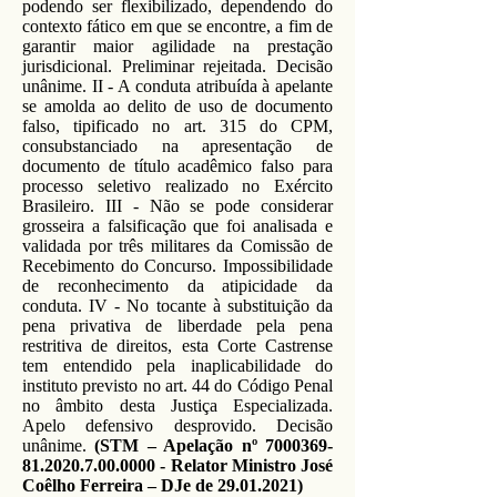
podendo ser flexibilizado, dependendo do
contexto fático em que se encontre, a fim de
garantir maior agilidade na prestação
jurisdicional. Preliminar rejeitada. Decisão
unânime. II - A conduta atribuída à apelante
se amolda ao delito de uso de documento
falso, tipificado no art. 315 do CPM,
consubstanciado na apresentação de
documento de título acadêmico falso para
processo seletivo realizado no Exército
Brasileiro. III - Não se pode considerar
grosseira a falsificação que foi analisada e
validada por três militares da Comissão de
Recebimento do Concurso. Impossibilidade
de reconhecimento da atipicidade da
conduta. IV - No tocante à substituição da
pena privativa de liberdade pela pena
restritiva de direitos, esta Corte Castrense
tem entendido pela inaplicabilidade do
instituto previsto no art. 44 do Código Penal
no âmbito desta Justiça Especializada.
Apelo defensivo desprovido. Decisão
unânime.
(STM – Apelação nº
7000369-
81.2020.7.00
.0000 - Relator Ministro José
Coêlho Ferreira – DJe de
29.01.2021)