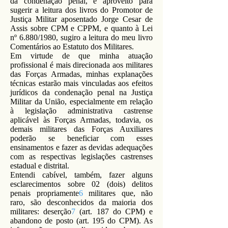
da condenação penal, e aproveito para
sugerir a leitura dos livros do Promotor de
Justiça Militar aposentado Jorge Cesar de
Assis sobre CPM e CPPM, e quanto à Lei
nº 6.880/1980, sugiro a leitura do meu livro
Comentários ao Estatuto dos Militares.
Em virtude de que minha atuação
profissional é mais direcionada aos militares
das Forças Armadas, minhas explanações
técnicas estarão mais vinculadas aos efeitos
jurídicos da condenação penal na Justiça
Militar da União, especialmente em relação
à legislação administrativa castrense
aplicável às Forças Armadas, todavia, os
demais militares das Forças Auxiliares
poderão se beneficiar com esses
ensinamentos e fazer as devidas adequações
com as respectivas legislações castrenses
estadual e distrital.
Entendi cabível, também, fazer alguns
esclarecimentos sobre 02 (dois) delitos
penais propriamente
6
militares que, não
raro, são desconhecidos da maioria dos
militares: deserção
7
(art. 187 do CPM) e
abandono de posto (art. 195 do CPM). As