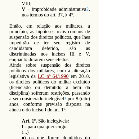
VIII;
V
- improbidade administrativa
2
,
nos termos do art. 37, § 4º.
Então, em relação aos militares, a
princípio, as hipóteses mais comuns de
suspensão dos direitos políticos, que lhes
impedirão de ter seu registro de
candidatura deferido, são as
discriminadas nos incisos III e V,
enquanto durarem seus efeitos.
Ainda sobre suspensão dos direitos
políticos dos militares, com a alteração
legislativa da
LC nº 64/1990
em 2010,
os direitos políticos do militar excluído
(licenciado ou demitido a bem da
disciplina) sofreram restrições, passando
a ser considerado inelegível
3
por 8 (oito)
anos, conforme previsão disposta na
alínea o do inciso I do art. 1º:
Art. 1º.
São inelegíveis:
I
- para qualquer cargo:
(...)
o)
os que forem demitidos do