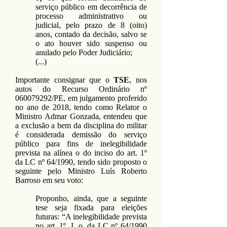
serviço público em decorrência de
processo administrativo ou
judicial, pelo prazo de 8 (oito)
anos, contado da decisão, salvo se
o ato houver sido suspenso ou
anulado pelo Poder Judiciário;
(...)
Importante consignar que o
TSE
, nos
autos do Recurso Ordinário nº
060079292
/PE, em julgamento proferido
no ano de 2018, tendo como Relator o
Ministro Admar Gonzada, entendeu que
a exclusão a bem da disciplina do militar
é considerada demissão do serviço
público para fins de inelegibilidade
prevista na alínea o do inciso do art. 1º
da LC nº 64/1990, tendo sido proposto o
seguinte pelo Ministro Luís Roberto
Barroso em seu voto:
Proponho, ainda, que a seguinte
tese seja fixada para eleições
futuras: “A inelegibilidade prevista
no art. 1º, I, o, da LC nº 64/1990