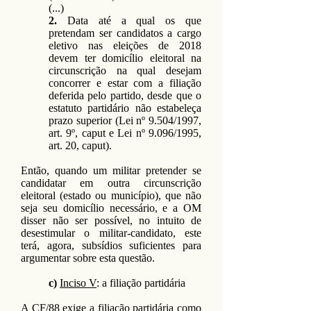
(...)
2.
Data até a qual os que
pretendam ser candidatos a cargo
eletivo nas eleições de 2018
devem ter domicílio eleitoral na
circunscrição na qual desejam
concorrer e estar com a filiação
deferida pelo partido, desde que o
estatuto partidário não estabeleça
prazo superior (Lei nº 9.504/1997,
art. 9º, caput e Lei nº 9.096/1995,
art. 20, caput).
Então, quando um militar pretender se
candidatar em outra circunscrição
eleitoral (estado ou município), que não
seja seu domicílio necessário, e a OM
disser não ser possível, no intuito de
desestimular o militar-candidato, este
terá, agora, subsídios suficientes para
argumentar sobre esta questão.
c)
Inciso V
: a filiação partidária
A CF/88 exige a filiação partidária como