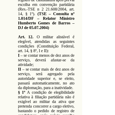
escolha em convenção partidária
(Res.-TSE n 2 21.608/2004, art.
14, § 1º).
(TSE – Consulta nº
1.014/DF – Relator Ministro
Humberto Gomes de Barros –
DJ de
05.07.2004)
Art. 12.
O militar alistável é
elegível, atendidas as seguintes
condições (Constituição Federal,
art. 14, § 8º, I e II):
I
– se contar menos de dez anos de
serviço, deverá afastar-se da
atividade;
II
– se contar mais de dez anos de
serviço, será agregado pela
autoridade superior e, se eleito,
passará automaticamente, no ato
da diplomação, para a inatividade.
§ 1º
A condição de elegibilidade
relativa à filiação partidária não é
exigível ao militar da ativa que
pretenda concorrer a cargo eletivo,
bastando o pedido de registro de