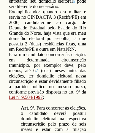
entretanto, seu domicílio eleitoral
6
pode
ser diferente do necessário.
Exemplificando: quando era militar e
servia no CINDACTA 3 (Recife/PE) em
2006, candidatei-me ao cargo de
Deputado Estadual pelo Estado do Rio
Grande do Norte, haja vista que era meu
domicílio eleitoral por escolha, já que
possuía 2 (duas) residências fixas, uma
em Recife/PE e outra em Natal/RN.
Para um candidato concorrer às eleições
em determinada circunscrição
(município, por exemplo) deve, pelo
menos, até 6
7
(seis) meses antes das
eleições, ter domicílio eleitoral nessa
circunscrição e estar devidamente filiado
a partido político no mesmo prazo,
conforme previsão disposta no art. 9º da
Lei nº 9.504/1997
:
Art. 9º.
Para concorrer às eleições,
o candidato deverá possuir
domicílio eleitoral na respectiva
circunscrição pelo prazo de seis
meses e estar com a filiação