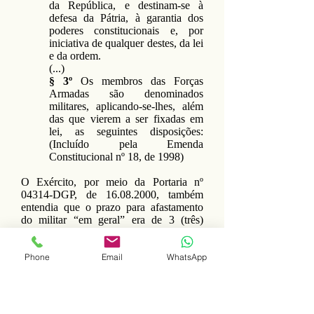
da República, e destinam-se à
defesa da Pátria, à garantia dos
poderes constitucionais e, por
iniciativa de qualquer destes, da lei
e da ordem.
(...)
§ 3º
Os membros das Forças
Armadas são denominados
militares, aplicando-se-lhes, além
das que vierem a ser fixadas em
lei, as seguintes disposições:
(Incluído pela Emenda
Constitucional nº 18, de 1998)
O Exército, por meio da Portaria nº
04314-DGP, de
16.08.2000
, também
entendia que o prazo para afastamento
do militar “em geral” era de 3 (três)
meses, conforme se observa na leitura da
alínea d:
Phone
Email
WhatsApp
O CHEFE DO
DEPARTAMENTO-GERAL DO
PESSOAL, no uso da delegação
que lhe foi conferida pelo inciso V