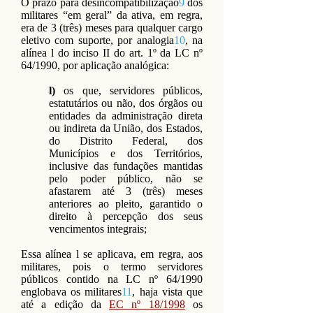
O prazo para desincompatibilização
9
dos
militares “em geral” da ativa, em regra,
era de 3 (três) meses para qualquer cargo
eletivo com suporte, por analogia
10
, na
alínea l do inciso II do art. 1º da LC nº
64/1990, por aplicação analógica:
l)
os que, servidores públicos,
estatutários ou não, dos órgãos ou
entidades da administração direta
ou indireta da União, dos Estados,
do Distrito Federal, dos
Municípios e dos Territórios,
inclusive das fundações mantidas
pelo poder público, não se
afastarem até 3 (três) meses
anteriores ao pleito, garantido o
direito à percepção dos seus
vencimentos integrais;
Essa alínea l se aplicava, em regra, aos
militares, pois o termo servidores
públicos contido na LC nº 64/1990
englobava os militares
11
, haja vista que
até a edição da
EC nº 18/1998
os