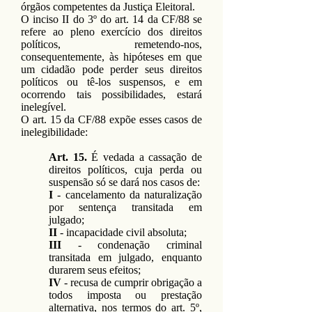
órgãos competentes da Justiça Eleitoral.
O inciso II do 3º do art. 14 da CF/88 se
refere ao pleno exercício dos direitos
políticos, remetendo-nos,
consequentemente, às hipóteses em que
um cidadão pode perder seus direitos
políticos ou tê-los suspensos, e em
ocorrendo tais possibilidades, estará
inelegível.
O art. 15 da CF/88 expõe esses casos de
inelegibilidade:
Art. 15.
É vedada a cassação de
direitos políticos, cuja perda ou
suspensão só se dará nos casos de:
I
- cancelamento da naturalização
por sentença transitada em
julgado;
II
- incapacidade civil absoluta;
III
- condenação criminal
transitada em julgado, enquanto
durarem seus efeitos;
IV
- recusa de cumprir obrigação a
todos imposta ou prestação
alternativa, nos termos do art. 5º,