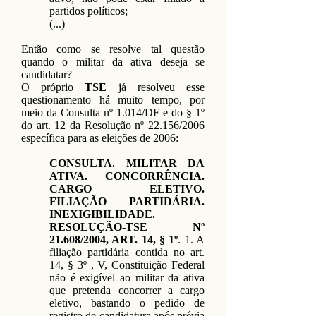
partidos políticos;
(...)
Então como se resolve tal questão
quando o militar da ativa deseja se
candidatar?
O próprio
TSE
já resolveu esse
questionamento há muito tempo, por
meio da Consulta nº 1.014/DF e do § 1º
do art. 12 da Resolução nº 22.156/2006
específica para as eleições de 2006:
CONSULTA. MILITAR DA
ATIVA. CONCORRÊNCIA.
CARGO ELETIVO.
FILIAÇÃO PARTIDÁRIA.
INEXIGIBILIDADE.
RESOLUÇÃO-TSE Nº
21.608/2004, ART. 14, § 1º
. 1. A
filiação partidária contida no art.
14, § 3º , V, Constituição Federal
não é exigível ao militar da ativa
que pretenda concorrer a cargo
eletivo, bastando o pedido de
registro de candidatura após prévia