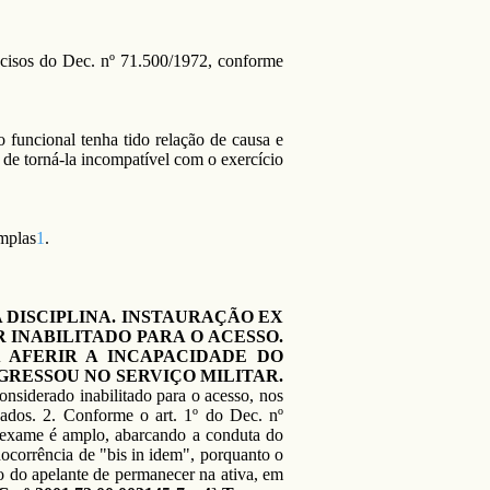
incisos do Dec. nº 71.500/1972, conforme
funcional tenha tido relação de causa e
 de torná-la incompatível com o exercício
amplas
1
.
 DISCIPLINA. INSTAURAÇÃO EX
TAR INABILITADO PARA O ACESSO.
A AFERIR A INCAPACIDADE DO
INGRESSOU NO SERVIÇO MILITAR.
considerado inabilitado para o acesso, nos
gados. 2. Conforme o art. 1º do Dec. nº
al exame é amplo, abarcando a conduta do
 Inocorrência de "bis in idem", porquanto o
ão do apelante de permanecer na ativa, em