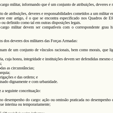
cargo militar, informando que é um conjunto de atribuições, deveres e 
o de atribuições, deveres e responsabilidades cometidos a um militar e
efere este artigo, é o que se encontra especificado nos Quadros de E
 ou definido como tal em outras disposições legais.
 cargo militar devem ser compatíveis com o correspondente grau hi
ns dos deveres dos militares das Forças Armadas:
nam de um conjunto de vínculos racionais, bem como morais, que ligam
tria, cuja honra, integridade e instituições devem ser defendidas mesmo c
s;
das as circunstâncias;
arquia;
rigações e das ordens; e
rdinado dignamente e com urbanidade.
z a seguinte conceituação:
no desempenho do cargo: ação ou omissão praticada no desempenho do
ue interina ou temporariamente;