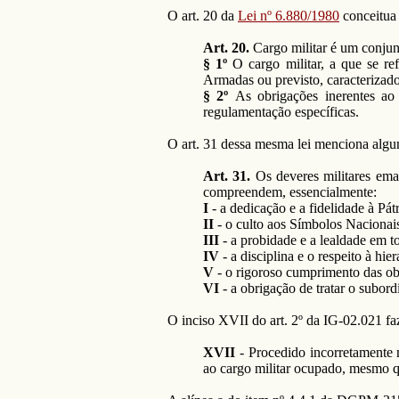
O art. 20 da
Lei nº 6.880/1980
conceitua 
Art. 20.
Cargo militar é um conjunt
§ 1º
O cargo militar, a que se r
Armadas ou previsto, caracterizado
§ 2º
As obrigações inerentes ao
regulamentação específicas.
O art. 31 dessa mesma lei menciona algu
Art. 31.
Os deveres militares ema
compreendem, essencialmente:
I
- a dedicação e a fidelidade à Pá
II
- o culto aos Símbolos Nacionai
III
- a probidade e a lealdade em to
IV
- a disciplina e o respeito à hier
V
- o rigoroso cumprimento das ob
VI
- a obrigação de tratar o subo
O inciso XVII do art. 2º da IG-02.021 fa
XVII
- Procedido incorretamente 
ao cargo militar ocupado, mesmo q