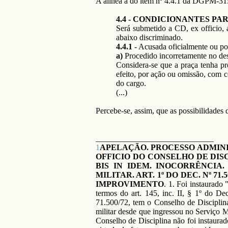
A alínea a do item nº 4.4.1 da DGPM-315
4.4 - CONDICIONANTES PA
Será submetido a CD, ex officio, 
abaixo discriminado.
4.4.1
- Acusada oficialmente ou por
a)
Procedido incorretamente no d
Considera-se que a praça tenha p
efeito, por ação ou omissão, com c
do cargo.
(...)
Percebe-se, assim, que as possibilidades
_____________________________
1
APELAÇÃO. PROCESSO ADMINI
OFFICIO DO CONSELHO DE DISCIPL
BIS IN IDEM. INOCORRÊNCIA
MILITAR. ART. 1º DO DEC. Nº 
IMPROVIMENTO
. 1. Foi instaurado
termos do art. 145, inc. II, § 1º do D
71.500/72, tem o Conselho de Disciplina
militar desde que ingressou no Serviço Mil
Conselho de Disciplina não foi instaurad