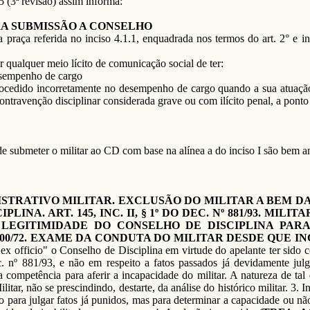
 (3ª revisão) assim informa:
RA SUBMISSÃO A CONSELHO
a praça referida no inciso 4.1.1, enquadrada nos termos do art. 2° e 
 qualquer meio lícito de comunicação social de ter:
esempenho de cargo
rocedido incorretamente no desempenho de cargo quando a sua atuação 
ontravenção disciplinar considerada grave ou com ilícito penal, a ponto
 de submeter o militar ao CD com base na alínea a do inciso I são bem 
STRATIVO MILITAR. EXCLUSÃO DO MILITAR A BEM DA
INA. ART. 145, INC. II, § 1º DO DEC. Nº 881/93. MILI
. LEGITIMIDADE DO CONSELHO DE DISCIPLINA PAR
71.500/72. EXAME DA CONDUTA DO MILITAR DESDE QUE 
 "ex officio" o Conselho de Disciplina em virtude do apelante ter sido 
ec. nº 881/93, e não em respeito a fatos passados já devidamente jul
 competência para aferir a incapacidade do militar. A natureza de t
itar, não se prescindindo, destarte, da análise do histórico militar. 3.
o para julgar fatos já punidos, mas para determinar a capacidade ou n