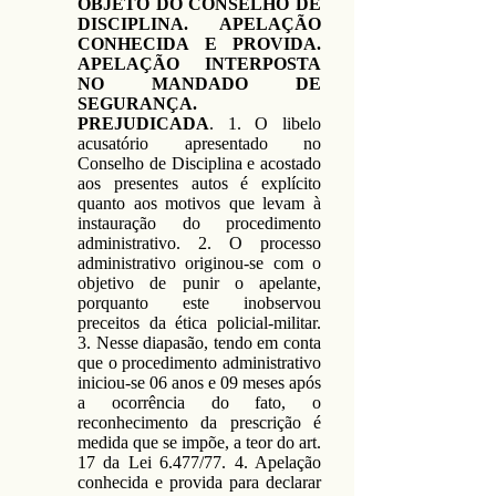
OBJETO DO CONSELHO DE
DISCIPLINA. APELAÇÃO
CONHECIDA E PROVIDA.
APELAÇÃO INTERPOSTA
NO MANDADO DE
SEGURANÇA.
PREJUDICADA
. 1. O libelo
acusatório apresentado no
Conselho de Disciplina e acostado
aos presentes autos é explícito
quanto aos motivos que levam à
instauração do procedimento
administrativo. 2. O processo
administrativo originou-se com o
objetivo de punir o apelante,
porquanto este inobservou
preceitos da ética policial-militar.
3. Nesse diapasão, tendo em conta
que o procedimento administrativo
iniciou-se 06 anos e 09 meses após
a ocorrência do fato, o
reconhecimento da prescrição é
medida que se impõe, a teor do art.
17 da Lei 6.477/77. 4. Apelação
conhecida e provida para declarar