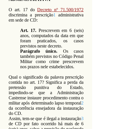
O art. 17 do
Decreto nº 71.500/1972
discrimina a prescrição
1
administrativa
em sede de CD:
Art. 17.
Prescrevem em 6 (seis)
anos, computados da data em que
foram praticados, os casos
previstos neste decreto.
Parágrafo único.
Os casos
também previstos no Código Penal
Militar como crime prescrevem
nos prazos nele estabelecidos.
Qual o significado da palavra prescrição
contida no art. 17? Significa a perda da
pretensão punitiva do Estado,
impedindo-se que a Administração
Castrense instaure procedimento contra o
militar após determinado lapso temporal
2
da ocorrência ensejadora da instauração
do CD.
Assim, tem-se que é ilegal a instauração
3
de CD por fato ocorrido há mais de 6
(seis) anos, salvo a previsão do parágrafo