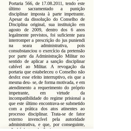
Portaria 566, de
17.08.2011
, tendo este
último sacramentado a punição
disciplinar imposta à parte impetrante.
Apesar da dissolução do Conselho de
Disciplina original, sua instituição em
agosto de 2009, dentro dos 6 anos
legalmente previstos, foi suficiente para
interromper a prescrição do jus puniendi
na seara administrativa, pois
consubstanciou o exercício da pretensão
por parte da Administração Militar no
sentido de aplicar a sanção disciplinar
cabível ao Militar. A revogação da
portaria que estabeleceu o Conselho não
desfez esse efeito interruptivo, eis que a
mesma deu- se, de forma motivada, e em
atendimento a requerimento do próprio
impetrante, em virtude da
incompatibilidade do regime prisional a
que este último encontrava-se submetido
com a prática dos atos atinentes ao
processo disciplinar. Trata-se de fator
externo invencível pela autoridade
administrativa, e que, por conseguinte,
não há de ter relevância para a contagem