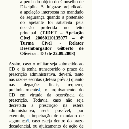
a perda do objeto do Conselho de
Disciplina. 5. Julga-se prejudicada
a apelação interposta no mandado
de segurança quando a pretensão
do apelante foi satisfeita pela
decisão proferida no feito
principal.
(TJDFT – Apelação
Cível
20060110135077
– 4ª
Turma Cível - Relator
Desembargador Gilberto de
Oliveira – DJ de
22.09.2008)
Assim, caso o militar seja submetido ao
CD e já tenha transcorrido o prazo da
prescrição administrativa, deverá, tanto
nas razões escritas (defesa prévia) quanto
nas alegações finais, requerer,
preliminarmente
4
, o arquivamento do
CD em virtude da ocorrência da
prescrição. Todavia, caso não seja
decretada a prescrição na esfera
administrativa, será possível, por
exemplo, a impetração de mandado de
segurança
5
, caso esteja dentro do prazo
decadencial, ou ajuizamento de ação de