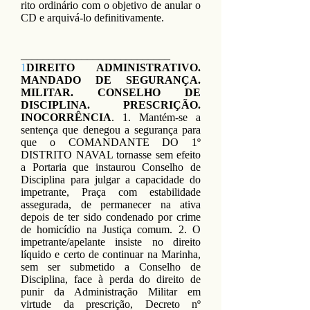
rito ordinário com o objetivo de anular o
CD e arquivá-lo definitivamente.
___________________________
1
DIREITO ADMINISTRATIVO.
MANDADO DE SEGURANÇA.
MILITAR. CONSELHO DE
DISCIPLINA. PRESCRIÇÃO.
INOCORRÊNCIA
. 1. Mantém-se a
sentença que denegou a segurança para
que o COMANDANTE DO 1º
DISTRITO NAVAL tornasse sem efeito
a Portaria que instaurou Conselho de
Disciplina para julgar a capacidade do
impetrante, Praça com estabilidade
assegurada, de permanecer na ativa
depois de ter sido condenado por crime
de homicídio na Justiça comum. 2. O
impetrante/apelante insiste no direito
líquido e certo de continuar na Marinha,
sem ser submetido a Conselho de
Disciplina, face à perda do direito de
punir da Administração Militar em
virtude da prescrição, Decreto nº