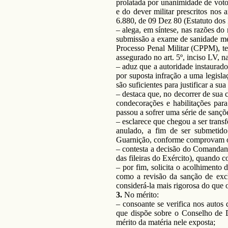
prolatada por unanimidade de votos
e do dever militar prescritos nos a
6.880, de 09 Dez 80 (Estatuto dos Mi
– alega, em síntese, nas razões do
submissão a exame de sanidade men
Processo Penal Militar (CPPM), te
assegurado no art. 5º, inciso LV, 
– aduz que a autoridade instaurado
por suposta infração a uma legisl
são suficientes para justificar a su
– destaca que, no decorrer de sua c
condecorações e habilitações par
passou a sofrer uma série de sançõ
– esclarece que chegou a ser transf
anulado, a fim de ser submetid
Guarnição, conforme comprovam os
– contesta a decisão do Comandan
das fileiras do Exército), quando 
– por fim, solicita o acolhimento 
como a revisão da sanção de excl
considerá-la mais rigorosa do que 
3.
No mérito:
– consoante se verifica nos autos 
que dispõe sobre o Conselho de Di
mérito da matéria nele exposta;