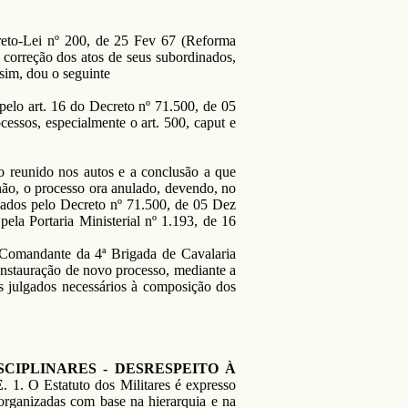
creto-Lei nº 200, de 25 Fev 67 (Reforma
a correção dos atos de seus subordinados,
sim, dou o seguinte
elo art. 16 do Decreto nº 71.500, de 05
essos, especialmente o art. 500, caput e
io reunido nos autos e a conclusão a que
não, o processo ora anulado, devendo, no
ixados pelo Decreto nº 71.500, de 05 Dez
ela Portaria Ministerial nº 1.193, de 16
 Comandante da 4ª Brigada de Cavalaria
instauração de novo processo, mediante a
s julgados necessários à composição dos
CIPLINARES - DESRESPEITO À
E
. 1. O Estatuto dos Militares é expresso
 organizadas com base na hierarquia e na