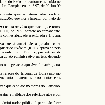
ante do Exército, conforme estatuído no
 da Lei Complementar nº 97, de 09 Jun 99
r objeto apreciar determinadas condutas
 acusações que vier a imputar por meio do
existência de vício que macula, de forma
 71.500, de 1972, confere ao comandante,
ças com estabilidade assegurada a Tribunal
lentes às autoridades a que alude o art.
iplinar do Exército (RDE), aprovado pelo
 militares do Exército, por tratar-se de
a do ato administrativo em tela, devendo
 na legislação aplicável à matéria, qual
, as sessões do Tribunal de Honra não são
 enquanto durarem os depoimentos e os
ma vez que cabe aos membros do Conselho,
assim, a nulidade dos referidos atos e dos
 administrador público é permitido fazer