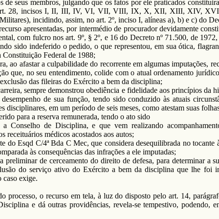
 de seus membros, julgando que os fatos por ele praticados constituiram
rt. 28, incisos I, II, III, IV, VI, VII, VIII, IX, X, XII, XIII, XIV, XV
litares), incidindo, assim, no art. 2º, inciso I, alíneas a), b) e c) do D
 recurso apresentadas, por intermédio de procurador devidamente constit
tal, com fulcro nos art. 9º, § 2º, e 16 do Decreto nº 71.500, de 197
ndo sido indeferido o pedido, o que representou, em sua ótica, flagran
na Constituição Federal de 1988;
ra, ao afastar a culpabilidade do recorrente em algumas imputações, r
ação que, no seu entendimento, colide com o atual ordenamento jurídic
a exclusão das fileiras do Exército a bem da disciplina;
arreira, sempre demonstrou obediência e fidelidade aos princípios da hi
a desempenho de sua função, tendo sido conduzido às atuais circuns
es disciplinares, em um período de seis meses, como atestam suas folhas
erido para a reserva remunerada, tendo o ato sido
o a Conselho de Disciplina, e que vem realizando acompanhament
 receituários médicos acostados aos autos;
te do Esqd C/4ª Bda C Mec, que considera desequilibrada no tocante 
comparada às consequências das infrações a ele imputadas;
da preliminar de cerceamento do direito de defesa, para determinar a 
usão do serviço ativo do Exército a bem da disciplina que lhe foi im
o caso exige.
do processo, o recurso em tela, à luz do disposto pelo art. 14, parágr
sciplina e dá outras providências, revela-se tempestivo, podendo, e