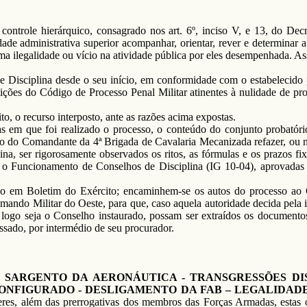
 controle hierárquico, consagrado nos art. 6º, inciso V, e 13, do De
dade administrativa superior acompanhar, orientar, rever e determinar 
 ilegalidade ou vício na atividade pública por eles desempenhada. As
Disciplina desde o seu início, em conformidade com o estabelecido p
ões do Código de Processo Penal Militar atinentes à nulidade de proc
o recurso interposto, ante as razões acima expostas.
as em que foi realizado o processo, o conteúdo do conjunto probatór
io do Comandante da 4ª Brigada de Cavalaria Mecanizada refazer, ou 
na, ser rigorosamente observados os ritos, as fórmulas e os prazos f
a o Funcionamento de Conselhos de Disciplina (IG 10-04), aprovadas p
cho em Boletim do Exército; encaminhem-se os autos do processo ao
ando Militar do Oeste, para que, caso aquela autoridade decida pela 
 logo seja o Conselho instaurado, possam ser extraídos os documento
essado, por intermédio de seu procurador.
- SARGENTO DA AERONÁUTICA - TRANSGRESSÕES DIS
CONFIGURADO - DESLIGAMENTO DA FAB – LEGALIDAD
veres, além das prerrogativas dos membros das Forças Armadas, estas