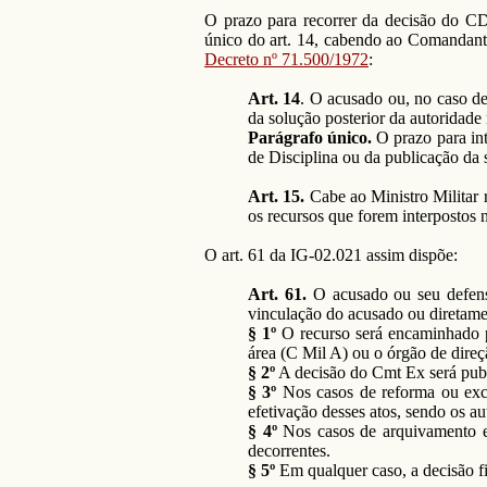
O prazo para recorrer da decisão do CD
único do art. 14, cabendo ao Comandan
Decreto nº 71.500/1972
:
Art. 14
. O acusado ou, no caso de
da solução posterior da autoridade
Parágrafo único.
O prazo para int
de Disciplina ou da publicação da
Art. 15.
Cabe ao Ministro Militar r
os recursos que forem interpostos 
O art. 61 da IG-02.021 assim dispõe:
Art. 61.
O acusado ou seu defens
vinculação do acusado ou diretame
§ 1º
O recurso será encaminhado 
área (C Mil A) ou o órgão de dire
§ 2º
A decisão do Cmt Ex será publ
§ 3º
Nos casos de reforma ou excl
efetivação desses atos, sendo os a
§ 4º
Nos casos de arquivamento e 
decorrentes.
§ 5º
Em qualquer caso, a decisão 