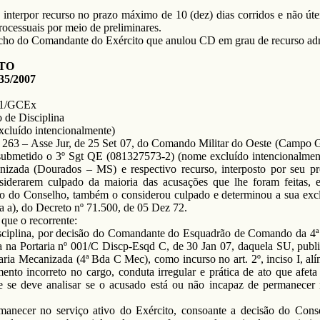
 interpor recurso no prazo máximo de 10 (dez) dias corridos e não úte
processuais por meio de preliminares.
acho do Comandante do Exército que anulou CD em grau de recurso adm
TO
5/2007
A1/GCEx
de Disciplina
cluído intencionalmente)
nº 263 – Asse Jur, de 25 Set 07, do Comando Militar do Oeste (Campo
 submetido o 3º Sgt QE (081327573-2) (nome excluído intencionalme
izada (Dourados – MS) e respectivo recurso, interposto por seu pr
derarem culpado da maioria das acusações que lhe foram feitas, e
o do Conselho, também o considerou culpado e determinou a sua excl
tra a), do Decreto nº 71.500, de 05 Dez 72.
que o recorrente:
sciplina, por decisão do Comandante do Esquadrão de Comando da 4ª
 na Portaria nº 001/C Discp-Esqd C, de 30 Jan 07, daquela SU, publ
ria Mecanizada (4ª Bda C Mec), como incurso no art. 2º, inciso I, alín
nto incorreto no cargo, conduta irregular e prática de ato que afeta
e se deve analisar se o acusado está ou não incapaz de permanecer 
manecer no serviço ativo do Exército, consoante a decisão do Conse