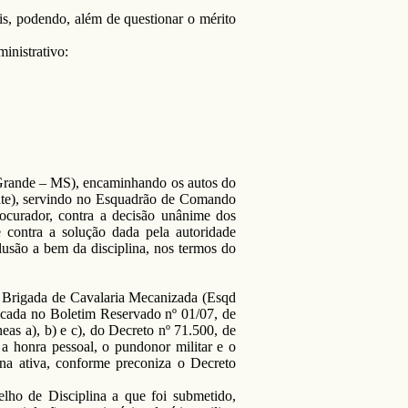
is, podendo, além de questionar o mérito
inistrativo:
 Grande – MS), encaminhando os autos do
nte), servindo no Esquadrão de Comando
ocurador, contra a decisão unânime dos
 contra a solução dada pela autoridade
usão a bem da disciplina, nos termos do
 Brigada de Cavalaria Mecanizada (Esqd
icada no Boletim Reservado nº 01/07, de
eas a), b) e c), do Decreto nº 71.500, de
 a honra pessoal, o pundonor militar e o
na ativa, conforme preconiza o Decreto
lho de Disciplina a que foi submetido,