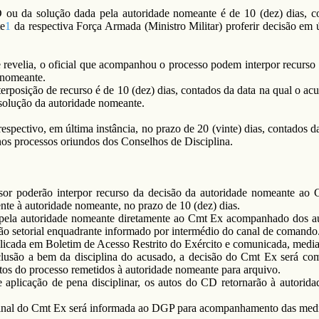
 ou da solução dada pela autoridade nomeante é de 10 (dez) dias, c
te
1
da respectiva Força Armada (Ministro Militar) proferir decisão em ú
 revelia, o oficial que acompanhou o processo podem interpor recurso
 nomeante.
erposição de recurso é de 10 (dez) dias, contados da data na qual o a
 solução da autoridade nomeante.
espectivo, em última instância, no prazo de 20 (vinte) dias, contados d
nos processos oriundos dos Conselhos de Disciplina.
or poderão interpor recurso da decisão da autoridade nomeante ao
nte à autoridade nomeante, no prazo de 10 (dez) dias.
pela autoridade nomeante diretamente ao Cmt Ex acompanhado dos a
ção setorial enquadrante informado por intermédio do canal de comando
icada em Boletim de Acesso Restrito do Exército e comunicada, median
usão a bem da disciplina do acusado, a decisão do Cmt Ex será com
utos do processo remetidos à autoridade nomeante para arquivo.
aplicação de pena disciplinar, os autos do CD retornarão à autorid
final do Cmt Ex será informada ao DGP para acompanhamento das medi