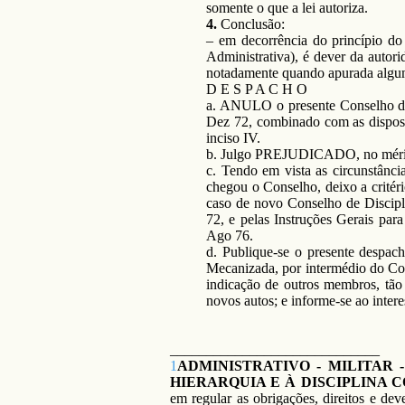
somente o que a lei autoriza.
4.
Conclusão:
– em decorrência do princípio do
Administrativa), é dever da autori
notadamente quando apurada alguma
D E S P A C H O
a. ANULO o presente Conselho de 
Dez 72, combinado com as disposiç
inciso IV.
b. Julgo PREJUDICADO, no mérito, 
c. Tendo em vista as circunstânci
chegou o Conselho, deixo a critér
caso de novo Conselho de Discipli
72, e pelas Instruções Gerais par
Ago 76.
d. Publique-se o presente despa
Mecanizada, por intermédio do Com
indicação de outros membros, tão
novos autos; e informe-se ao inter
_____________________________
1
ADMINISTRATIVO - MILITAR 
HIERARQUIA E À DISCIPLINA 
em regular as obrigações, direitos e de