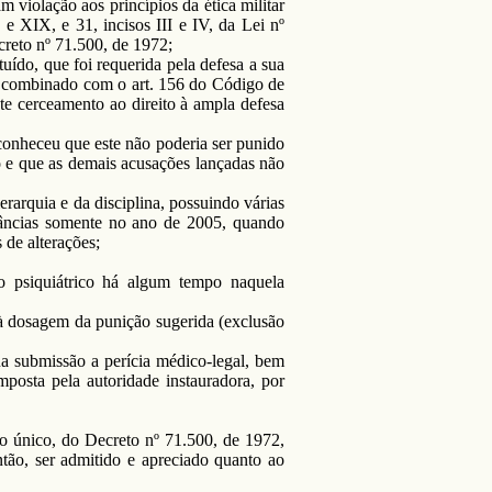
 violação aos princípios da ética militar
I e XIX, e 31, incisos III e IV, da Lei nº
ecreto nº 71.500, de 1972;
uído, que foi requerida pela defesa a sua
2, combinado com o art. 156 do Código de
te cerceamento ao direito à ampla defesa
econheceu que este não poderia ser punido
o e que as demais acusações lançadas não
erarquia e da disciplina, possuindo várias
tâncias somente no ano de 2005, quando
 de alterações;
o psiquiátrico há algum tempo naquela
à dosagem da punição sugerida (exclusão
sua submissão a perícia médico-legal, bem
posta pela autoridade instauradora, por
afo único, do Decreto nº 71.500, de 1972,
ntão, ser admitido e apreciado quanto ao