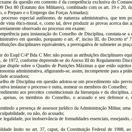
 o exame da questão em comento é da competência exclusiva do Comand
e 09 Dez 80 (Estatuto dos Militares), combinado com os art. 19 e 20,
o, o Preparo e o Emprego das Forças Armadas);
processo especial autônomo, de natureza administrativa, que tem po
o de vista ético-moral, e, como tal, deve produzir as provas acerca das
 corretamente observado no processo em exame;
ompetência para instauração do Conselho de Disciplina, constata-se a 
nistrativo em questão, porquanto o art. 4º, inciso III, do Decreto nº
ribuições disciplinares equivalentes, a prerrogativa de submeter as pra
do Esqd C/4ª Bda C Mec não possui as atribuições disciplinares equiva
500, de 1972, conforme depreende-se do Anexo III do Regulamento Disc
ue dispõe sobre o Quadro de Punições Máximas a que estão sujeitos os
nomia administrativa, afigurando-se, assim, incompetente para a prátic
dade acusadora;
elho de Disciplina em questão adotou-se um procedimento não previsto
rativa instaurar o processo e outra, nomear os membros do Conselho;
endimento aos preceitos constitucionais da hierarquia e da disciplina
es, apenas, os membros do Conselho, o acusado e seu defensor e,
admitindo a presença de assessor jurídico da Administração Militar, u
 culpabilidade, ou não, do acusado;
e legalidade, por inobservância de formalidades essenciais, ensejando, 
lidade ínsito no art. 37, caput, da Constituição Federal de 1988, ao