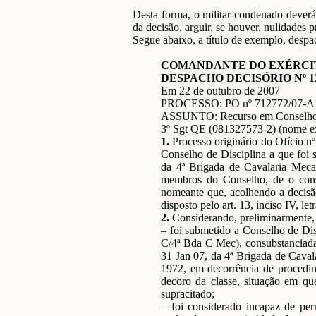
Desta forma, o militar-condenado deverá
da decisão, arguir, se houver, nulidades 
Segue abaixo, a título de exemplo, desp
COMANDANTE DO EXÉRCI
DESPACHO DECISÓRIO Nº 13
Em 22 de outubro de 2007
PROCESSO: PO nº 712772/07-
ASSUNTO: Recurso em Conselho 
3º Sgt QE (081327573-2) (nome ex
1.
Processo originário do Ofício 
Conselho de Disciplina a que foi
da 4ª Brigada de Cavalaria Mecan
membros do Conselho, de o consi
nomeante que, acolhendo a decisã
disposto pelo art. 13, inciso IV, le
2.
Considerando, preliminarmente, 
– foi submetido a Conselho de Di
C/4ª Bda C Mec), consubstanciada
31 Jan 07, da 4ª Brigada de Cavala
1972, em decorrência de procedime
decoro da classe, situação em qu
supracitado;
– foi considerado incapaz de per