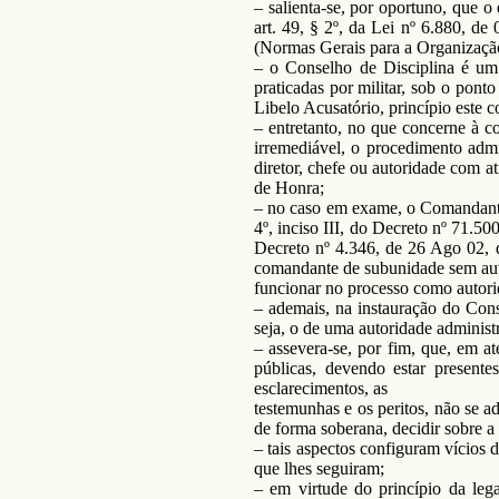
– salienta-se, por oportuno, que
art. 49, § 2º, da Lei nº 6.880, d
(Normas Gerais para a Organizaçã
– o Conselho de Disciplina é um 
praticadas por militar, sob o pont
Libelo Acusatório, princípio este
– entretanto, no que concerne à c
irremediável, o procedimento admi
diretor, chefe ou autoridade com at
de Honra;
– no caso em exame, o Comandante 
4º, inciso III, do Decreto nº 71.
Decreto nº 4.346, de 26 Ago 02, q
comandante de subunidade sem auto
funcionar no processo como autori
– ademais, na instauração do Cons
seja, o de uma autoridade administ
– assevera-se, por fim, que, em at
públicas, devendo estar present
esclarecimentos, as
testemunhas e os peritos, não se 
de forma soberana, decidir sobre a
– tais aspectos configuram vícios d
que lhes seguiram;
– em virtude do princípio da lega