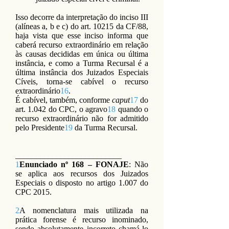
Isso decorre da interpretação do inciso III
(alíneas a, b e c) do art. 10215 da CF/88,
haja vista que esse inciso informa que
caberá recurso extraordinário em relação
às causas decididas em única ou última
instância, e como a Turma Recursal é a
última instância dos Juizados Especiais
Cíveis, torna-se cabível o recurso
extraordinário
16
.
É cabível, também, conforme
caput
17
do
art. 1.042 do CPC, o agravo
18
quando o
recurso extraordinário não for admitido
pelo Presidente
19
da Turma Recursal.
__________________________
1
Enunciado nº 168 – FONAJE
: Não
se aplica aos recursos dos Juizados
Especiais o disposto no artigo 1.007 do
CPC 2015.
2
A nomenclatura mais utilizada na
prática forense é recurso inominado,
sendo absolutamente incorreto chamá-lo