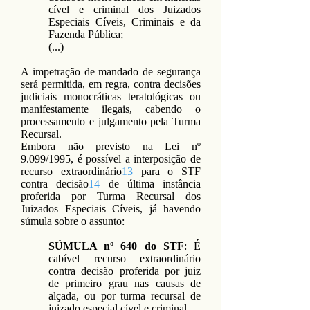
cível e criminal dos Juizados
Especiais Cíveis, Criminais e da
Fazenda Pública;
(...)
A impetração de mandado de segurança
será permitida, em regra, contra decisões
judiciais monocráticas teratológicas ou
manifestamente ilegais, cabendo o
processamento e julgamento pela Turma
Recursal.
Embora não previsto na Lei nº
9.099/1995, é possível a interposição de
recurso extraordinário
13
para o STF
contra decisão
14
de última instância
proferida por Turma Recursal dos
Juizados Especiais Cíveis, já havendo
súmula sobre o assunto:
SÚMULA nº 640 do STF
: É
cabível recurso extraordinário
contra decisão proferida por juiz
de primeiro grau nas causas de
alçada, ou por turma recursal de
juizado especial cível e criminal.