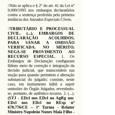
8
Não se aplica o § 2º do art. 41 da Lei nº
9.099/1995 nos embargos declaratórios
contra a sentença proferida pela primeira
instância dos Juizados Especiais Cíveis.
9
TRIBUTÁRIO E PROCESSUAL
CIVIL. (...). EMBARGOS DE
DECLARAÇÃO ACOLHIDOS,
PARA SANAR A OMISSÃO
VERIFICADA. NO MÉRITO,
NEGA-SE PROVIMENTO AO
RECURSO ESPECIAL
. 1. Os
Embargos de Declaração configuram
lídimo meio de correção e integração da
decisão judicial, que transcendem sua
noção pura quando permitem a alteração
substancial do julgado; consiste, neste
caso, em instrumento hábil a suprir
omissões do Órgão Julgador, revestindo-
se, portanto, de autêntico recurso. 2. (...).
(STJ - EDcl nos EDcl no AgRg nos
EDcl nos EDcl no REsp nº
670.776/CE – 1ª Turma - Relator
Ministro Napoleão Nunes Maia Filho -