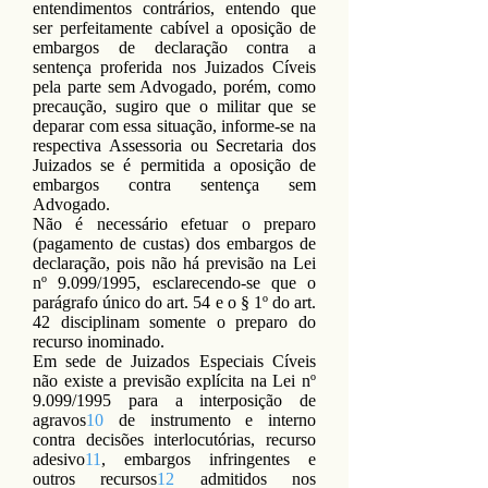
entendimentos contrários, entendo que
ser perfeitamente cabível a oposição de
embargos de declaração contra a
sentença proferida nos Juizados Cíveis
pela parte sem Advogado, porém, como
precaução, sugiro que o militar que se
deparar com essa situação, informe-se na
respectiva Assessoria ou Secretaria dos
Juizados se é permitida a oposição de
embargos contra sentença sem
Advogado.
Não é necessário efetuar o preparo
(pagamento de custas) dos embargos de
declaração, pois não há previsão na Lei
nº 9.099/1995, esclarecendo-se que o
parágrafo único do art. 54 e o § 1º do art.
42 disciplinam somente o preparo do
recurso inominado.
Em sede de Juizados Especiais Cíveis
não existe a previsão explícita na Lei nº
9.099/1995 para a interposição de
agravos
10
de instrumento e interno
contra decisões interlocutórias, recurso
adesivo
11
, embargos infringentes e
outros recursos
12
admitidos nos