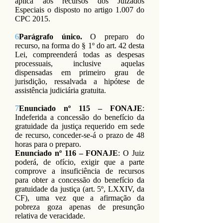
aplica aos recursos dos Juizados
Especiais o disposto no artigo 1.007 do
CPC 2015.
6
Parágrafo único.
O preparo do
recurso, na forma do § 1º do art. 42 desta
Lei, compreenderá todas as despesas
processuais, inclusive aquelas
dispensadas em primeiro grau de
jurisdição, ressalvada a hipótese de
assistência judiciária gratuita.
7
Enunciado nº 115 – FONAJE
:
Indeferida a concessão do benefício da
gratuidade da justiça requerido em sede
de recurso, conceder-se-á o prazo de 48
horas para o preparo.
Enunciado nº 116 – FONAJE
: O Juiz
poderá, de ofício, exigir que a parte
comprove a insuficiência de recursos
para obter a concessão do benefício da
gratuidade da justiça (art. 5º, LXXIV, da
CF), uma vez que a afirmação da
pobreza goza apenas de presunção
relativa de veracidade.