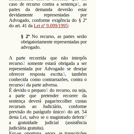
caso de recurso contra a sentença
1
, as
partes da demanda deverão estar
devidamente representadas por
Advogado, conforme exigência do § 2º
do art. 41 da
Lei nº 9.099/1995
:
§ 2º
No recurso, as partes serão
obrigatoriamente representadas por
advogado.
A parte recorrida que não interpôs
recurso
2
somente estará obrigada a ser
representada por Advogado se desejar
oferecer resposta escrita
3
, também
conhecida como contrarrazões, contra o
recurso
4
da parte adversa.
É devido o preparo
5
do recurso, ou seja,
a parte que pretender recorrer da
sentença deverá pagar/recolher custas
recursais ao Judiciário, conforme
previsão do parágrafo único
6
do art. 54
desta Lei, salvo se o magistrado deferir
7
a gratuidade judicial (assistência
judiciária gratuita).
Faz-se, oportuna, agora, as transcrições