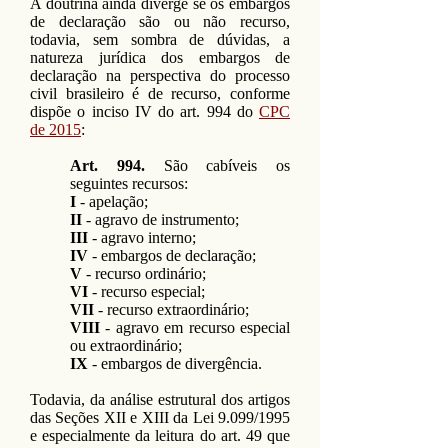
A doutrina ainda diverge se os embargos
de declaração são ou não recurso,
todavia, sem sombra de dúvidas, a
natureza jurídica dos embargos de
declaração na perspectiva do processo
civil brasileiro é de recurso, conforme
dispõe o inciso IV do art. 994 do
CPC
de 2015
:
Art. 994.
São cabíveis os
seguintes recursos:
I
- apelação;
II
- agravo de instrumento;
III
- agravo interno;
IV
- embargos de declaração;
V
- recurso ordinário;
VI
- recurso especial;
VII
- recurso extraordinário;
VIII
- agravo em recurso especial
ou extraordinário;
IX
- embargos de divergência.
Todavia, da análise estrutural dos artigos
das Seções XII e XIII da Lei 9.099/1995
e especialmente da leitura do art. 49 que